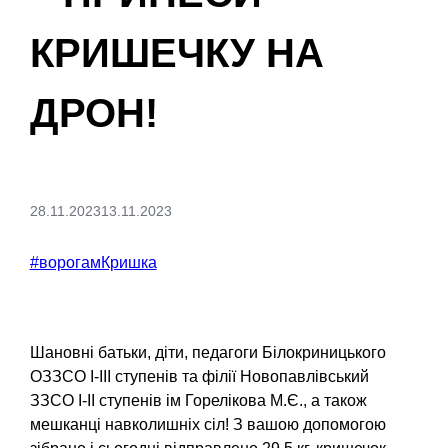
КРИШЕЧКУ НА
ДРОН!
28.11.2023
13.11.2023
#ворогамКришка
Шановні батьки, діти, педагоги Білокриницького
ОЗЗСО І-ІІІ ступенів та філії Новопавлівський
ЗЗСО
І-ІІ ступенів ім Горелікова М.Є., а також
мешканці навколишніх сіл! З вашою допомогою