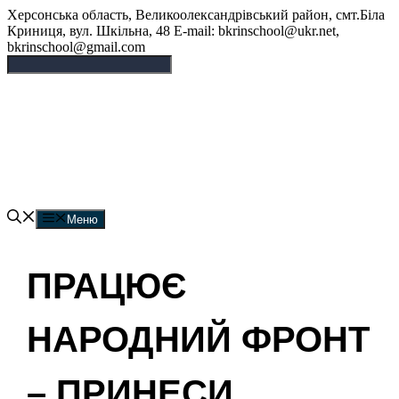
Перейти
Херсонська область, Великоолександрівський район, смт.Біла
до
Криниця, вул. Шкільна, 48 E-mail: bkrinschool@ukr.net,
вмісту
bkrinschool@gmail.com
Білокриницька опорна
гімназія
Меню
ПРАЦЮЄ
НАРОДНИЙ ФРОНТ
– ПРИНЕСИ