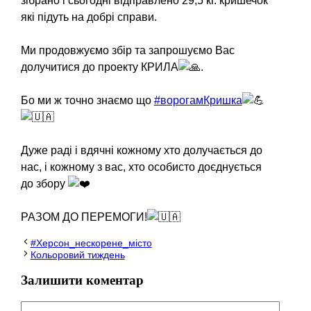
зібрано і сьогодні відправлено 29,5 кг. кришечок
які підуть на добрі справи.
Ми продовжуємо збір та запрошуємо Вас
долучитися до проекту КРИЛА
.
Бо ми ж точно знаємо що
#ворогамКришка
Дуже раді і вдячні кожному хто долучається до
нас, і кожному з вас, хто особисто доєднується
до збору
РАЗОМ ДО ПЕРЕМОГИ!
#Херсон_нескорене_місто
Кольоровий тиждень
Залишити коментар
Коментар