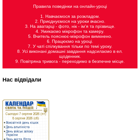
Правила поведінки на онлайн-уроці
1. Навчаємося за розкладом.
2. Приєднуємося на уроки вчасно.
3. На аватарці - фото, нік - ім'я та прізвище.
4. Умикаємо мікрофон та камеру.
5. Вчитель пояснює-мікрофон вимкнено.
6. Працюємо на уроці.
7. У чаті спілкування тільки по темі уроку.
8. Усі виконані домашні завдання надсилаємо в ел.
щоденник.
9. Повітряна тривога - переходимо в безпечне місце.
Нас відвідали