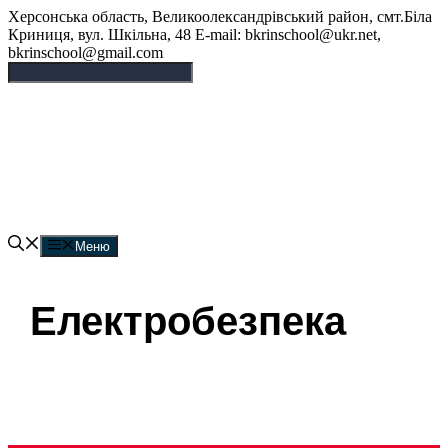
Перейти
Херсонська область, Великоолександрівський район, смт.Біла
до
Криниця, вул. Шкільна, 48 E-mail: bkrinschool@ukr.net,
вмісту
bkrinschool@gmail.com
Білокриницька опорна
гімназія
Меню
Електробезпека