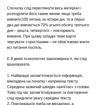
Спочатку слід переглянути весь матеріал і
розподілити його таким чином: якщо треба
вивчи­ти 100 питань за чотири дні, то в перші
два дні вивчається 70% усього обсягу, третього
дня – решта, четвертого – повторюють
вивчене. При цьому складні теми варто
чергувати з простішими – не обов’язково вчити
всі питан­ня поспіль.
Є й деякі психологічні зако­номірності, які слід
враховувати.
1. Найкраще запам’ятовується інформація,
викладена на початку і на­прикінці тексту.
Середина зазвичай швидко «вилітає» з голови.
Тому під час запам’ятовування та повторення
слід приділити ува­гу середині тексту.
2. Повторювати треба не ме­ханічно, а