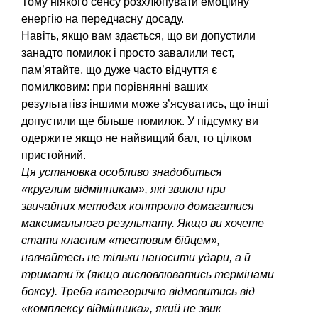
Тому ніякого сенсу розхлюпувати емоційну
енергію на передчасну досаду.
Навіть, якщо вам здається, що ви допустили
занадто помилок і просто завалили тест,
пам’ятайте, що дуже часто відчуття є
помилковим: при порівнянні ваших
результатівз іншими може з’ясуватись, що інші
допустили ще більше помилок. У підсумку ви
одержите якщо не найвищий бал, то цілком
пристойний.
Ця установка особливо знадобиться
«круглим відмінникам», які звикли при
звичайних методах контролю домагатися
максимального результату. Якщо ви хочете
стати класним «тестовим бійцем»,
навчайтесь не тільки наносити удари, а й
тримати їх (якщо висловлюватись термінами
боксу). Треба категорично відмовитись від
«комплексу відмінника», який не звик