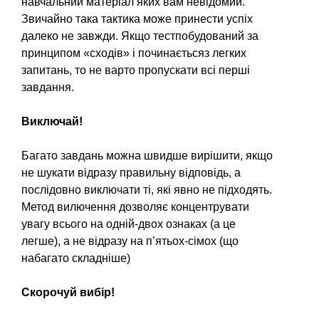
навчальний матеріал яких вам невідомий.
Звичайно така тактика може принести успіх
далеко не завжди. Якщо тестпобудований за
принципом «сходів» і починаєтьсяз легких
запитань, то не варто пропускати всі перші
завдання.
Виключай!
Багато завдань можна швидше вирішити, якщо
не шукати відразу правильну відповідь, а
послідовно виключати ті, які явно не підходять.
Метод вилючення дозволяє концентрувати
увагу всього на одній-двох ознаках (а це
легше), а не відразу на п’ятьох-сімох (що
набагато складніше)
Скорочуй вибір!