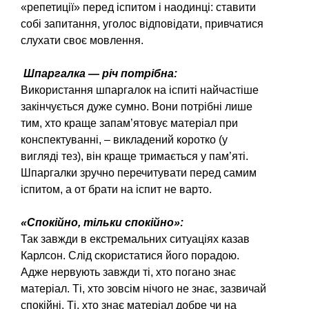
«репетиції» перед іспитом і наодинці: ставити
собі запитан­ня, уголос відповідати, привча­тися
слухати своє мовлення.
Шпаргалка — річ потрібна:
Використання шпаргалок на іспиті найчастіше
закінчується дуже сумно. Вони потрібні лише
тим, хто краще запам’ятовує ма­теріал при
конспектуванні, – викладений коротко (у
вигляді тез), він краще тримається у па­м’яті.
Шпаргалки зручно перечитувати перед самим
іспитом, а от брати на іспит не варто.
«Спокійно, тільки спокійно»:
Так завжди в екстремальних ситуаціях казав
Карлсон. Слід скористатися його порадою.
Адже нервують завжди ті, хто погано знає
матеріал. Ті, хто зовсім нічого не знає, зазвичай
спокійні. Ті, хто знає матеріал добре чи на