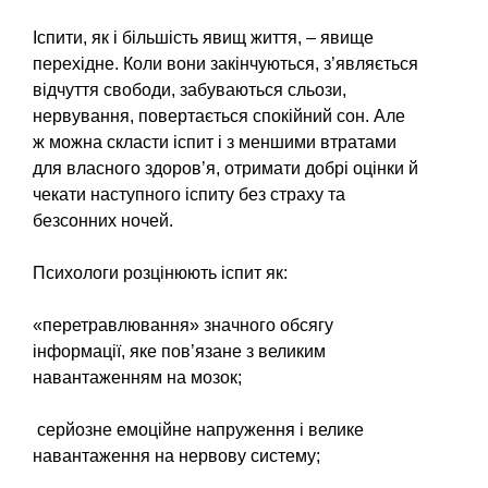
Іспити, як і більшість явищ життя, – явище
перехідне. Коли вони закінчуються, з’являється
відчуття свободи, забуваються сльози,
нервування, повертається спокійний сон. Але
ж можна скласти іспит і з меншими втратами
для власного здоров’я, отримати добрі оцінки й
чекати наступного іспиту без страху та
безсонних ночей.
Психологи розцінюють іспит як:
«перетравлювання» значно­го обсягу
інформації, яке пов’я­зане з великим
навантаженням на мозок;
серйозне емоційне напру­ження і велике
навантаження на нервову систему;