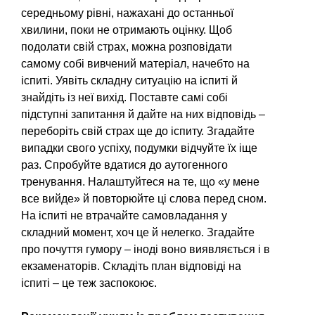
середньому рівні, нажахані до останньої
хвилини, поки не отримають оцінку. Щоб
подолати свій страх, можна розповідати
самому собі вивчений матеріал, начебто на
іспиті. Уявіть складну ситуацію на іспиті й
знайдіть із неї вихід. Поставте самі собі
підступні за­питання й дайте на них від­повідь –
переборіть свій страх ще до іспиту. Згадайте
випадки свого успіху, подумки відчуйте їх іще
раз. Спробуйте вдатися до аутогенного
тренування. Налаштуйтеся на те, що «у мене
все вийде» й повторюйте ці слова перед сном.
На іспиті не втрачайте самовладан­ня у
складний момент, хоч це й нелегко. Згадайте
про почуття гу­мору – іноді воно виявляється і в
екзаменаторів. Складіть план відповіді на
іспиті – це теж заспокоює.