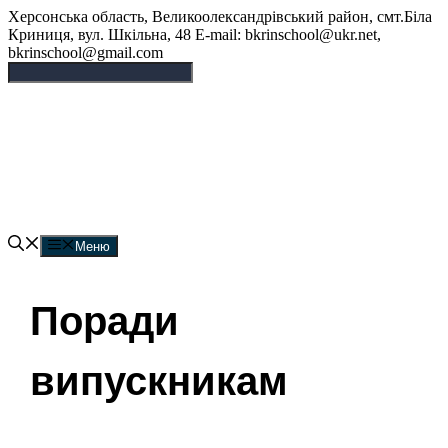
Перейти
Херсонська область, Великоолександрівський район, смт.Біла
до
Криниця, вул. Шкільна, 48 E-mail: bkrinschool@ukr.net,
вмісту
bkrinschool@gmail.com
Білокриницька опорна
гімназія
Меню
Поради
випускникам