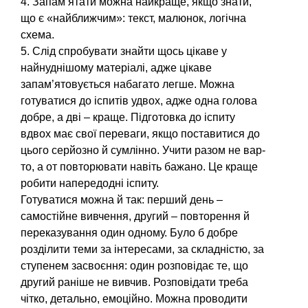
4. Запам’ятати можна найкра­ще, якщо знати,
що є «найближ­чим»: текст, малюнок, логічна
схема.
5. Слід спробувати знайти щось цікаве у
найнуднішому ма­теріалі, адже цікаве
запам’ято­вується набагато легше. Можна
готуватися до іспитів удвох, адже одна голова
добре, а дві – краще. Підготовка до іспи­ту
вдвох має свої переваги, якщо поставитися до
цього серйозно й сумлінно. Учити разом не вар­
то, а от повторювати навіть ба­жано. Це краще
робити напере­додні іспиту.
Готуватися можна й так: пер­ший день –
самостійне вивчен­ня, другий – повторення й
пе­реказування один одному. Було б добре
розділити теми за інте­ресами, за складністю, за
сту­пенем засвоєння: один розпові­дає те, що
другий раніше не вивчив. Розповідати треба
чітко, де­тально, емоційно. Можна прово­дити