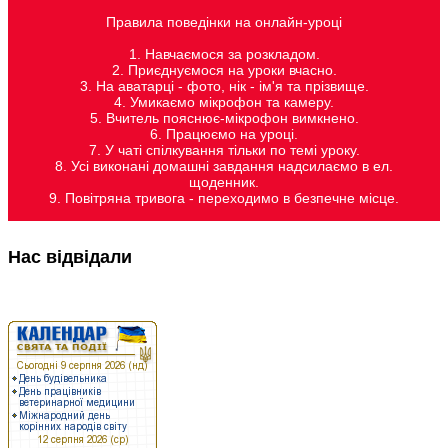
Правила поведінки на онлайн-уроці
1. Навчаємося за розкладом.
2. Приєднуємося на уроки вчасно.
3. На аватарці - фото, нік - ім'я та прізвище.
4. Умикаємо мікрофон та камеру.
5. Вчитель пояснює-мікрофон вимкнено.
6. Працюємо на уроці.
7. У чаті спілкування тільки по темі уроку.
8. Усі виконані домашні завдання надсилаємо в ел.
щоденник.
9. Повітряна тривога - переходимо в безпечне місце.
Нас відвідали