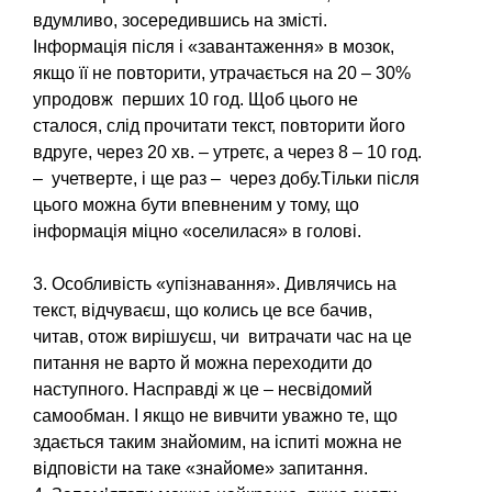
вдумливо, зосередив­шись на змісті.
Інформація після і «завантаження» в мозок,
якщо її не повторити, утрачається на 20 – 30%
упродовж перших 10 год. Щоб цього не
сталося, слід прочитати текст, повторити його
вдруге, через 20 хв. – утретє, а через 8 – 10 год.
– учетверте, і ще раз – через добу.Тільки після
цього можна бути впевненим у тому, що
інформація міцно «оселилася» в голові.
3. Особливість «упізнавання». Дивлячись на
текст, відчуваєш, що колись це все бачив,
читав, отож вирішуєш, чи витрачати час на це
питання не варто й можна переходити до
наступного. Насправді ж це – несвідомий
самообман. І якщо не вивчити уважно те, що
здається таким знайомим, на іспиті можна не
відповісти на таке «знайоме» за­питання.