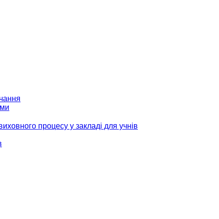
вчання
ами
виховного процесу у закладі для учнів
в