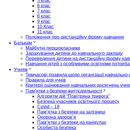
5 клас
6 клас
7 клас
8 клас
9 клас
10 Клас
11 клас
Положення про дистанційну форму навчання
Батькам
Майбутні першокласники
Зарахування дитини до навчального закладу
Переведення дитини на дистанційну форму на
Навчання дітей з особливими освітніми потреб
Учням
Тимчасові правила щодо організації навчально-
Правила для учнів
Критерії оцінювання навчальних досягнень учні
Пам’ятки з безпеки життєдіяльності
Алгоритм дій “Повітряна тривога”
Безпека учасників освітнього процесу
Covid – 19
Пам’ятка з безпеки на залізниці
Охорона здоров’я
Пам’ятки з безпеки на канікулах
Особиста безпека