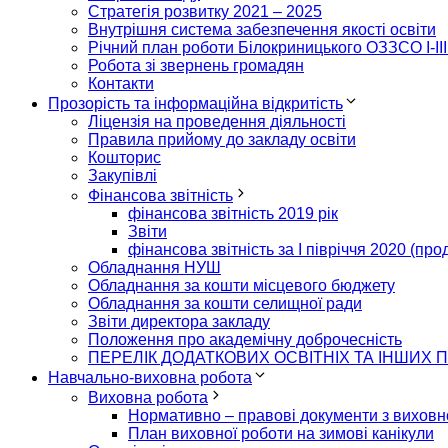
Стратегія розвитку 2021 – 2025
Внутрішня система забезпечення якості освіти
Річний план роботи Білокриницького ОЗЗСО I-III
Робота зі звернень громадян
Контакти
Прозорість та інформаційна відкритість
Ліцензія на проведення діяльності
Правила прийому до закладу освіти
Кошторис
Закупівлі
Фінансова звітність
фінансова звітність 2019 рік
Звіти
фінансова звітність за І півріччя 2020 (пр
Обладнання НУШ
Обладнання за кошти місцевого бюджету
Обладнання за кошти селищної ради
Звіти директора закладу
Положення про академічну доброчесність
ПЕРЕЛІК ДОДАТКОВИХ ОСВІТНІХ ТА ІНШИХ П
Навчально-виховна робота
Виховна робота
Нормативно – правові документи з виховн
План виховної роботи на зимові канікули