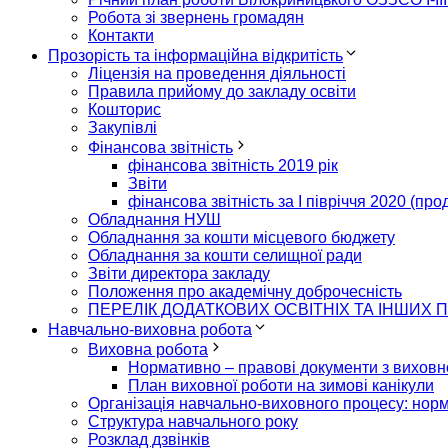
Робота зі звернень громадян
Контакти
Прозорість та інформаційна відкритість
Ліцензія на проведення діяльності
Правила прийому до закладу освіти
Кошторис
Закупівлі
Фінансова звітність
фінансова звітність 2019 рік
Звіти
фінансова звітність за І півріччя 2020 (пр
Обладнання НУШ
Обладнання за кошти місцевого бюджету
Обладнання за кошти селищної ради
Звіти директора закладу
Положення про академічну доброчесність
ПЕРЕЛІК ДОДАТКОВИХ ОСВІТНІХ ТА ІНШИХ П
Навчально-виховна робота
Виховна робота
Нормативно – правові документи з виховн
План виховної роботи на зимові канікули
Організація навчально-виховного процесу: нор
Структура навчального року
Розклад дзвінків