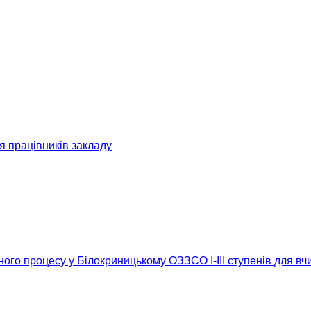
я працівників закладу
ого процесу у Білокриницькому ОЗЗСО І-ІІІ ступенів для вч