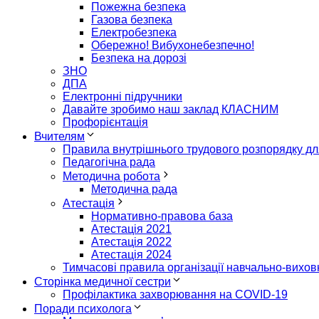
Пожежна безпека
Газова безпека
Електробезпека
Обережно! Вибухонебезпечно!
Безпека на дорозі
ЗНО
ДПА
Електронні підручники
Давайте зробимо наш заклад КЛАСНИМ
Профорієнтація
Вчителям
Правила внутрішнього трудового розпорядку дл
Педагогічна рада
Методична робота
Методична рада
Атестація
Нормативно-правова база
Атестація 2021
Атестація 2022
Атестація 2024
Тимчасові правила організації навчально-виховн
Сторінка медичної сестри
Профілактика захворювання на COVID-19
Поради психолога