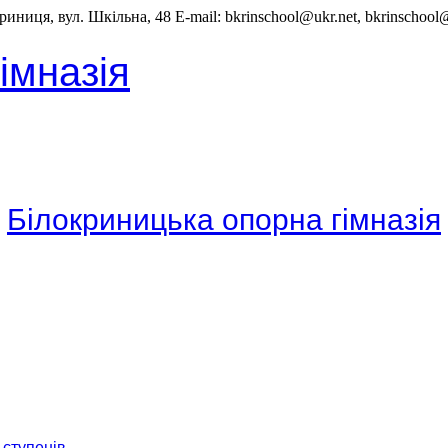
иниця, вул. Шкільна, 48 E-mail: bkrinschool@ukr.net, bkrinschoo
імназія
Білокриницька опорна гімназія
 ступенів