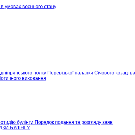
 в умовах воєнного стану
ддніпрянського полку Перевізької паланки Січового козацтв
іотичного виховання
отидію булінгу. Порядок подання та розгляду заяв
КИ БУЛІНГУ