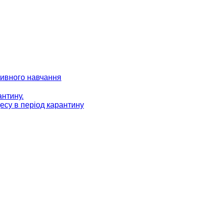
зивного навчання
антину.
есу в період карантину