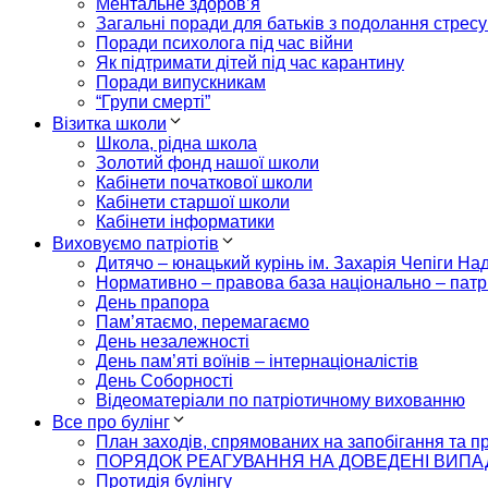
Ментальне здоров’я
Загальні поради для батьків з подолання стресу
Поради психолога під час війни
Як підтримати дітей під час карантину
Поради випускникам
“Групи смерті”
Візитка школи
Школа, рідна школа
Золотий фонд нашої школи
Кабінети початкової школи
Кабінети старшої школи
Кабінети інформатики
Виховуємо патріотів
Дитячо – юнацький курінь ім. Захарія Чепіги На
Нормативно – правова база національно – патр
День прапора
Пам’ятаємо, перемагаємо
День незалежності
День пам’яті воїнів – інтернаціоналістів
День Соборності
Відеоматеріали по патріотичному вихованню
Все про булінг
План заходів, спрямованих на запобігання та пр
ПОРЯДОК РЕАГУВАННЯ НА ДОВЕДЕНІ ВИПАД
Протидія булінгу