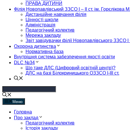
ПРАВА ДИТИНИ
Філія Новопавлівський ЗЗСО І – ІІ ст. ім. Горєлікова М
Дистанційне навчання філія
Цінності школи
Адміністрація
Педагогічний колектив
Мережа закладу
Звіт завідувачки філії Новопавлівського ЗЗСО І –
Охорона дитинства
Нормативна база
Внутрішня система забезпечення якості освіти
DLC №34
Що таке ДЛС (Цифровий освітній центр)?
ДЛС на базі Білокриницького ОЗЗСО І-ІІІ ст.
Меню
Головна
Про заклад
Педагогічний колектив
Історія закладу