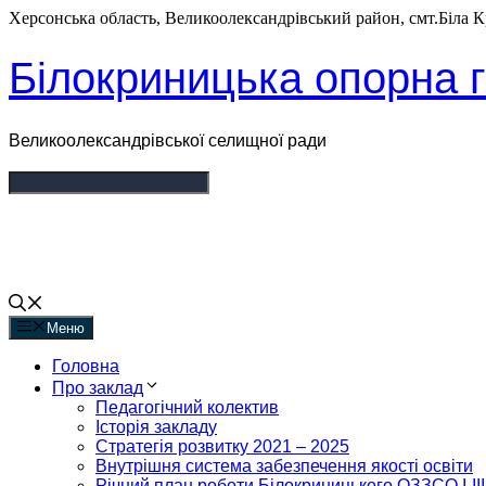
Перейти
Херсонська область, Великоолександрівський район, смт.Біла Кр
до
вмісту
Білокриницька опорна г
Великоолександрівської селищної ради
Меню
Головна
Про заклад
Педагогічний колектив
Історія закладу
Стратегія розвитку 2021 – 2025
Внутрішня система забезпечення якості освіти
Річний план роботи Білокриницького ОЗЗСО I-III