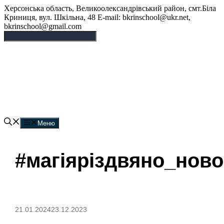
Перейти
Херсонська область, Великоолександрівський район, смт.Біла
до
Криниця, вул. Шкільна, 48 E-mail: bkrinschool@ukr.net,
вмісту
bkrinschool@gmail.com
Білокриницька опорна
гімназія
Меню
#магіяріздвяно_ново
21.01.2024
23.12.2023