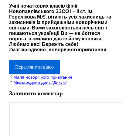
Учні початкових класів філії
Новопавлівського ЗЗСО І – ІІ ст. ім.
Горєлікова М.Є. вітають усіх захисниць та
захисників із прийдешніми новорічними
святами. Вами захоплюється весь світ і
пишаються українці! Ви — не боїтеся
ворога, а сміливо даєте йому копняка.
Любимо вас! Бережіть себе!
#магіяріздвяно_новорічногопривітання
Переглянути відео
Магія новорічного привітання
Міжнародний день “Дякую”
Залишити коментар
Коментар