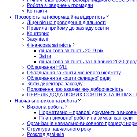
Робота зі звернень громадян
Контакти
Прозорість та інформаційна відкритість
Ліцензія на проведення діяльності
Правила прийому до закладу освіти
Кошторис
Закупівлі
Фінансова звітність
фінансова звітність 2019 рік
Звіти
фінансова звітність за І півріччя 2020 (пр
Обладнання НУШ
Обладнання за кошти місцевого бюджету
Обладнання за кошти селищної ради
Звіти директора закладу
Положення про академічну доброчесність
ПЕРЕЛІК ДОДАТКОВИХ ОСВІТНІХ ТА ІНШИХ П
Навчально-виховна робота
Виховна робота
Нормативно – правові документи з виховн
План виховної роботи на зимові канікули
Організація навчально-виховного процесу: нор
Структура навчального року
Розклад дзвінків