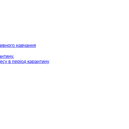
зивного навчання
антину.
есу в період карантину