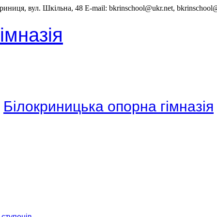
иниця, вул. Шкільна, 48 E-mail: bkrinschool@ukr.net, bkrinschoo
імназія
Білокриницька опорна гімназія
 ступенів