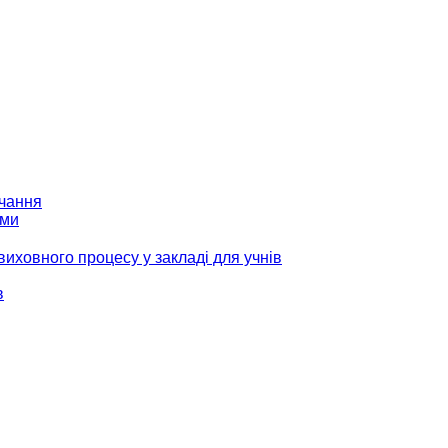
вчання
ами
виховного процесу у закладі для учнів
в