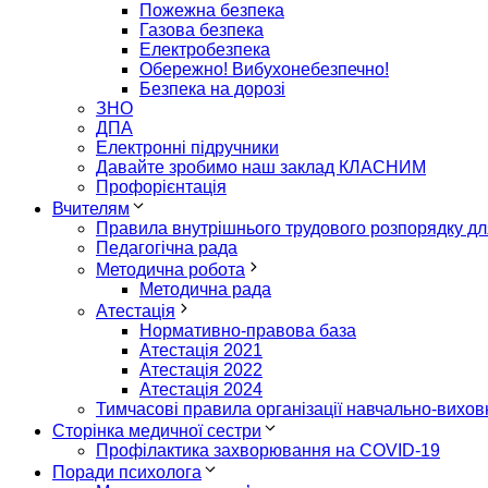
Пожежна безпека
Газова безпека
Електробезпека
Обережно! Вибухонебезпечно!
Безпека на дорозі
ЗНО
ДПА
Електронні підручники
Давайте зробимо наш заклад КЛАСНИМ
Профорієнтація
Вчителям
Правила внутрішнього трудового розпорядку дл
Педагогічна рада
Методична робота
Методична рада
Атестація
Нормативно-правова база
Атестація 2021
Атестація 2022
Атестація 2024
Тимчасові правила організації навчально-виховн
Сторінка медичної сестри
Профілактика захворювання на COVID-19
Поради психолога