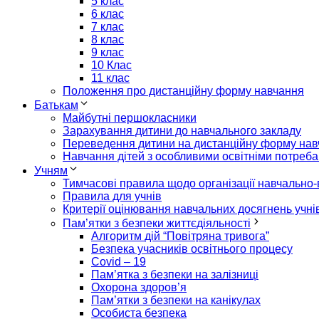
5 клас
6 клас
7 клас
8 клас
9 клас
10 Клас
11 клас
Положення про дистанційну форму навчання
Батькам
Майбутні першокласники
Зарахування дитини до навчального закладу
Переведення дитини на дистанційну форму на
Навчання дітей з особливими освітніми потреб
Учням
Тимчасові правила щодо організації навчально-
Правила для учнів
Критерії оцінювання навчальних досягнень учні
Пам’ятки з безпеки життєдіяльності
Алгоритм дій “Повітряна тривога”
Безпека учасників освітнього процесу
Covid – 19
Пам’ятка з безпеки на залізниці
Охорона здоров’я
Пам’ятки з безпеки на канікулах
Особиста безпека