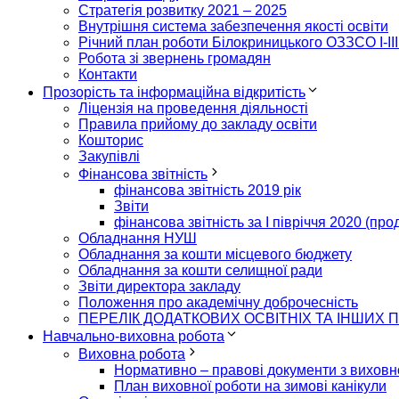
Стратегія розвитку 2021 – 2025
Внутрішня система забезпечення якості освіти
Річний план роботи Білокриницького ОЗЗСО I-III
Робота зі звернень громадян
Контакти
Прозорість та інформаційна відкритість
Ліцензія на проведення діяльності
Правила прийому до закладу освіти
Кошторис
Закупівлі
Фінансова звітність
фінансова звітність 2019 рік
Звіти
фінансова звітність за І півріччя 2020 (пр
Обладнання НУШ
Обладнання за кошти місцевого бюджету
Обладнання за кошти селищної ради
Звіти директора закладу
Положення про академічну доброчесність
ПЕРЕЛІК ДОДАТКОВИХ ОСВІТНІХ ТА ІНШИХ П
Навчально-виховна робота
Виховна робота
Нормативно – правові документи з виховн
План виховної роботи на зимові канікули