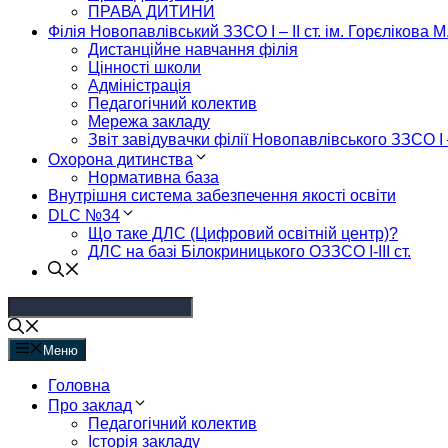
ПРАВА ДИТИНИ
Філія Новопавлівський ЗЗСО І – ІІ ст. ім. Горєлікова М
Дистанційне навчання філія
Цінності школи
Адміністрація
Педагогічний колектив
Мережа закладу
Звіт завідувачки філії Новопавлівського ЗЗСО І –
Охорона дитинства
Нормативна база
Внутрішня система забезпечення якості освіти
DLC №34
Що таке ДЛС (Цифровий освітній центр)?
ДЛС на базі Білокриницького ОЗЗСО І-ІІІ ст.
Меню
Головна
Про заклад
Педагогічний колектив
Історія закладу