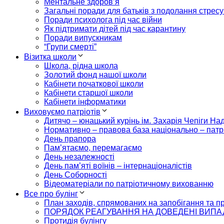
Ментальне здоров’я
Загальні поради для батьків з подолання стресу
Поради психолога під час війни
Як підтримати дітей під час карантину
Поради випускникам
“Групи смерті”
Візитка школи
Школа, рідна школа
Золотий фонд нашої школи
Кабінети початкової школи
Кабінети старшої школи
Кабінети інформатики
Виховуємо патріотів
Дитячо – юнацький курінь ім. Захарія Чепіги На
Нормативно – правова база національно – патр
День прапора
Пам’ятаємо, перемагаємо
День незалежності
День пам’яті воїнів – інтернаціоналістів
День Соборності
Відеоматеріали по патріотичному вихованню
Все про булінг
План заходів, спрямованих на запобігання та пр
ПОРЯДОК РЕАГУВАННЯ НА ДОВЕДЕНІ ВИПАД
Протидія булінгу