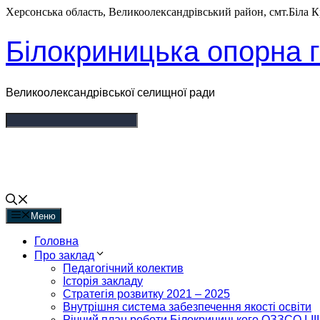
Перейти
Херсонська область, Великоолександрівський район, смт.Біла Кр
до
вмісту
Білокриницька опорна г
Великоолександрівської селищної ради
Меню
Головна
Про заклад
Педагогічний колектив
Історія закладу
Стратегія розвитку 2021 – 2025
Внутрішня система забезпечення якості освіти
Річний план роботи Білокриницького ОЗЗСО I-III