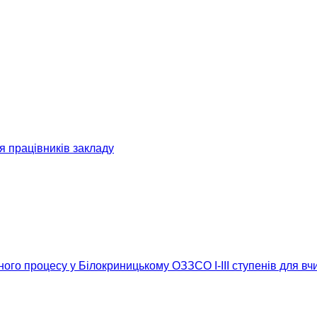
я працівників закладу
ого процесу у Білокриницькому ОЗЗСО І-ІІІ ступенів для вч