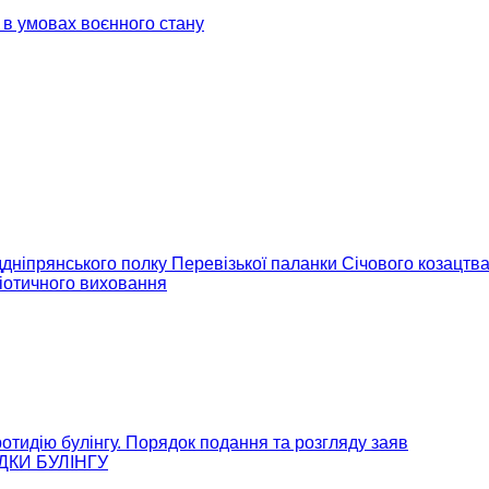
 в умовах воєнного стану
ддніпрянського полку Перевізької паланки Січового козацтв
іотичного виховання
отидію булінгу. Порядок подання та розгляду заяв
КИ БУЛІНГУ