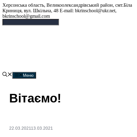
Перейти
Херсонська область, Великоолександрівський район, смт.Біла
до
Криниця, вул. Шкільна, 48 E-mail: bkrinschool@ukr.net,
вмісту
bkrinschool@gmail.com
Білокриницька опорна
гімназія
Меню
Вітаємо!
22.03.2021
13.03.2021