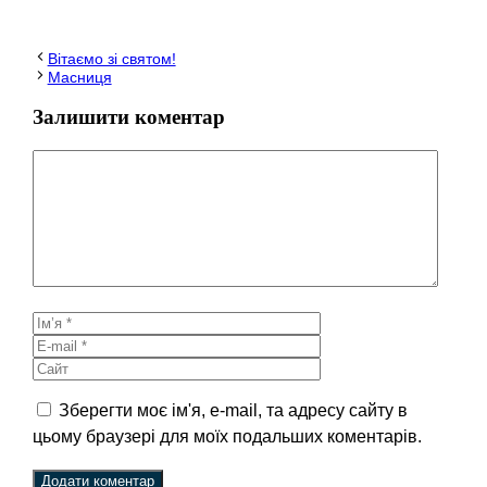
Вітаємо зі святом!
Масниця
Залишити коментар
Коментар
Ім’я
E-
mail
Сайт
Зберегти моє ім'я, e-mail, та адресу сайту в
цьому браузері для моїх подальших коментарів.