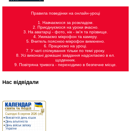
Правила поведінки на онлайн-уроці
1. Навчаємося за розкладом.
2. Приєднуємося на уроки вчасно.
3. На аватарці - фото, нік - ім'я та прізвище.
4. Умикаємо мікрофон та камеру.
5. Вчитель пояснює-мікрофон вимкнено.
6. Працюємо на уроці.
7. У чаті спілкування тільки по темі уроку.
8. Усі виконані домашні завдання надсилаємо в ел.
щоденник.
9. Повітряна тривога - переходимо в безпечне місце.
Нас відвідали