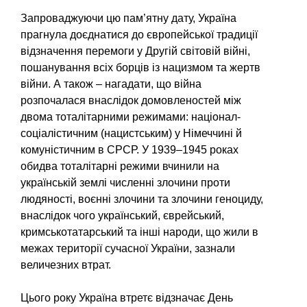
Запроваджуючи цю пам’ятну дату, Україна
прагнула доєднатися до європейської традиції
відзначення перемоги у Другій світовій війні,
пошанування всіх борців із нацизмом та жертв
війни. А також – нагадати, що війна
розпочалася
внаслідок домовленостей між
двома тоталітарними режимами: націонал-
соціалістичним (нацистським) у Німеччині й
комуністичним в СРСР. У 1939–1945 роках
обидва тоталітарні режими вчинили на
українській землі численні злочини проти
людяності, воєнні злочини та злочини геноциду,
внаслідок чого український, єврейський,
кримськотатарський та інші народи, що жили в
межах території сучасної України, зазнали
величезних втрат.
Цього року Україна втретє відзначає День