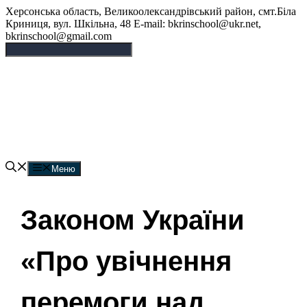
Перейти
Херсонська область, Великоолександрівський район, смт.Біла
до
Криниця, вул. Шкільна, 48 E-mail: bkrinschool@ukr.net,
вмісту
bkrinschool@gmail.com
Білокриницька опорна
гімназія
Меню
Законом України
«Про увічнення
перемоги над